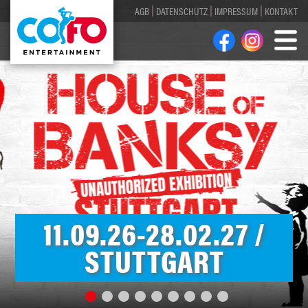
AGB
DATENSCHUTZ
IMPRESSUM
KONTAKT
11.09.26-28.02.27 /
STUTTGART