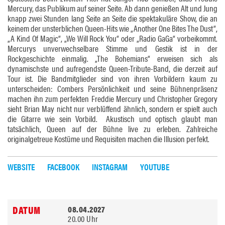
Mercury, das Publikum auf seiner Seite. Ab dann genießen Alt und Jung
knapp zwei Stunden lang Seite an Seite die spektakuläre Show, die an
keinem der unsterblichen Queen-Hits wie „Another One Bites The Dust“,
„A Kind Of Magic“, „We Will Rock You“ oder „Radio GaGa“ vorbeikommt.
Mercurys unverwechselbare Stimme und Gestik ist in der
Rockgeschichte einmalig. „The Bohemians“ erweisen sich als
dynamischste und aufregendste Queen-Tribute-Band, die derzeit auf
Tour ist. Die Bandmitglieder sind von ihren Vorbildern kaum zu
unterscheiden: Combers Persönlichkeit und seine Bühnenpräsenz
machen ihn zum perfekten Freddie Mercury und Christopher Gregory
sieht Brian May nicht nur verblüffend ähnlich, sondern er spielt auch
die Gitarre wie sein Vorbild. Akustisch und optisch glaubt man
tatsächlich, Queen auf der Bühne live zu erleben. Zahlreiche
originalgetreue Kostüme und Requisiten machen die Illusion perfekt.
WEBSITE
FACEBOOK
INSTAGRAM
YOUTUBE
08.04.2027
20.00 Uhr