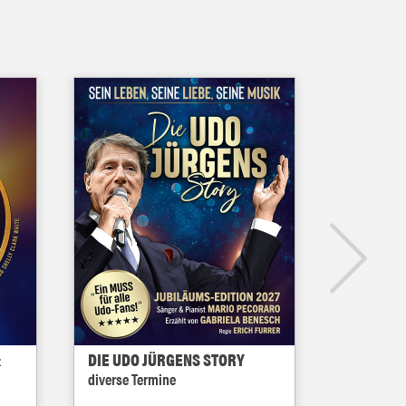
&
DIE UDO JÜRGENS STORY
Stahlzeit
diverse Termine
27.11.2026 