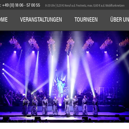
E:
+49 (0) 18 06 - 57 00 55
8-20 Uhr | 0,20 €/Anruf a.d. Festnetz, max. 0,60 € a.d. Mobilfunknetzen
OME
VERANSTALTUNGEN
TOURNEEN
ÜBER U
1
2
3
4
5
6
7
8
9
10
11
12
13
14
15
16