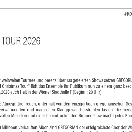
#KO
 TOUR 2026
r weltweiten Tournee und bereits über 100 gefeierten Shows setzen GREGORI
cal Christmas Tour" lädt das Ensemble ihr Publikum nun zu einem ganz bes
.2026 auch Halt in der Wiener Stadthalle F (Beginn: 20 Uhr).
che Atmosphäre freuen, untermalt von den einzigartigen gregorianischen Ge
rzerwärmenden und magischen Klanggewand erstrahlen lassen. Die meist
vollen Melodien und einer beeindruckenden Bühnenshow macht jedes Kon
 Millionen verkauften Alben sind GREGORIAN der erfolgreichste Chor der Wel