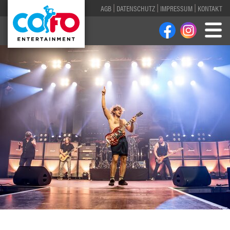
AGB
DATENSCHUTZ
IMPRESSUM
KONTAKT
1
2
3
4
5
6
7
8
9
10
11
12
13
14
15
16