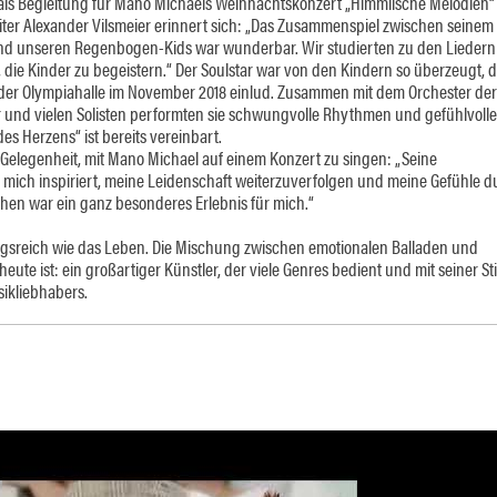
ls Begleitung für Mano Michaels Weihnachtskonzert „Himmlische Melodien“
iter Alexander Vilsmeier erinnert sich: „Das Zusammenspiel zwischen seinem
nd unseren Regenbogen-Kids war wunderbar. Wir studierten zu den Lieder
ie Kinder zu begeistern.“ Der Soulstar war von den Kindern so überzeugt, d
 der Olympiahalle im November 2018 einlud. Zusammen mit dem Orchester der
 und vielen Solisten performten sie schwungvolle Rhythmen und gefühlvolle
s Herzens“ ist bereits vereinbart.
Gelegenheit, mit Mano Michael auf einem Konzert zu singen: „Seine
 mich inspiriert, meine Leidenschaft weiterzuverfolgen und meine Gefühle d
hen war ein ganz besonderes Erlebnis für mich.“
gsreich wie das Leben. Die Mischung zwischen emotionalen Balladen und
te ist: ein großartiger Künstler, der viele Genres bedient und mit seiner S
sikliebhabers.