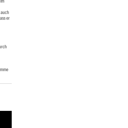
 im
n auch
ass er
urch
timme