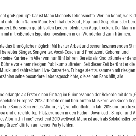
cht groß genug“: Das ist Mano Michaels Lebensmotto. Wer ihn kennt, weiß, d
nnt unter dem Namen Mano Ezoh hat der Soul-, Pop- und Gospelkünstler bere
ubert. Bei seinen gefühlvollen Liedern bleibt kein Auge trocken. Der Mann 
kum mit mitreißenden Eigenkompositionen in ein Wunderland zum Träumen.
te das Unmögliche möglich: Mit harter Arbeit und seiner faszinierenden St
und beliebter Sänger, Songwriter, Vocal-Coach und Produzent. Geboren und
 seine Karriere im Alter von nur fünf Jahren. Bereits als Kind träumte er den
 Bühne vor einem riesigen Publikum auftreten. Seit dieser Zeit berührt er die
 Musik und zahlreichen Live-Konzerten. Er begeistert zusammen mit riesigen
 erzählen seine besondere Lebensgeschichte, die seinen Fans hilft, alle
nd erlangte als Erster einen Eintrag im Guinnessbuch der Rekorde mit dem „
Gospelchor Europas“. 2013 arbeitete er mit berühmten Musikern wie Snoop Do
ige Songs. Sein erstes Album „Fly“, veröffentlicht im Jahr 2015 und produzie
pa und erreichte Top-Platzierungen in den Radio-, Download-, Single- und 
ites Album „In Time“ erscheint 2019 weltweit. Mano ist auch als Solokünstler b
ing Grace“ dürfen auf keiner Party fehlen.