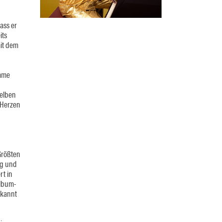
ass er
its
mit dem
imme
selben
 Herzen
Größten
gg und
rt in
Album-
ekannt