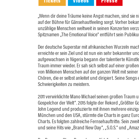
Tickets
Videos
Presse
„Wenn dir deine Träume keine Angst machen, sind sie ni
auf der Bühne für Gänsehautfeeling sorgt. Vorher beka
unzählige Menschen weltweit in seinen Konzerten verza
Spitznamen „The Emotional Voice“ entführt sein Publi
Der deutsche Superstar mit afrikanischen Wurzeln mach
erreichte er sein Ziel und ist nun ein sehr bekannter 
aufgewachsen in Nigeria begann der talentierte Künstler
Traum immer wieder. Er sah sich selbst auf einer großen
von Millionen Menschen auf der ganzen Welt mit seiner
Chören, die er selbst anleitet und dirigiert. Seine Songs
Schwierigkeiten zu meistern.
2011 verwirklichte Mano Michael seinen großen Traum u
Gospelchor der Welt“. 2015 folgte der Rekord „Größter 
John Legend und produzierte mit ihnen mehrere einzigart
München und den USA, stürmte die Charts in ganz Euro
Charts. Es folgten zahlreiche Fernsehauftritte. Sein zwe
und seine Hits wie „Brand New Day“, „S.O.S.“ und „Amaz