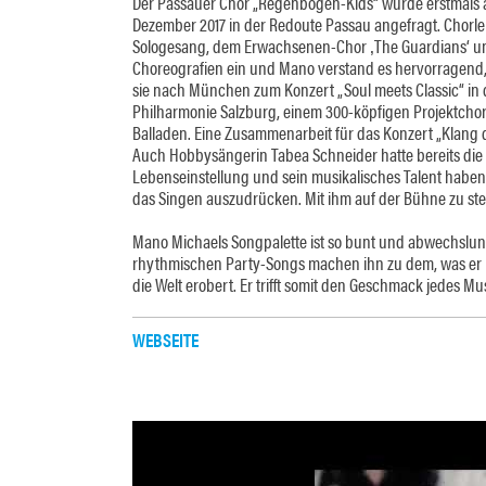
Der Passauer Chor „Regenbogen-Kids“ wurde erstmals a
Dezember 2017 in der Redoute Passau angefragt. Chorle
Sologesang, dem Erwachsenen-Chor ‚The Guardians‘ u
Choreografien ein und Mano verstand es hervorragend, d
sie nach München zum Konzert „Soul meets Classic“ in
Philharmonie Salzburg, einem 300-köpfigen Projektchor
Balladen. Eine Zusammenarbeit für das Konzert „Klang de
Auch Hobbysängerin Tabea Schneider hatte bereits die 
Lebenseinstellung und sein musikalisches Talent haben
das Singen auszudrücken. Mit ihm auf der Bühne zu ste
Mano Michaels Songpalette ist so bunt und abwechslun
rhythmischen Party-Songs machen ihn zu dem, was er heu
die Welt erobert. Er trifft somit den Geschmack jedes Mu
WEBSEITE