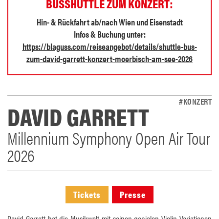
BUSSHUTTLE ZUM KONZERT:
Hin- & Rückfahrt ab/nach Wien und Eisenstadt
Infos & Buchung unter:
https://blaguss.com/reiseangebot/details/shuttle-bus-
zum-david-garrett-konzert-moerbisch-am-see-2026
#KONZERT
DAVID GARRETT
Millennium Symphony Open Air Tour
2026
Tickets
Presse
David Garrett hat die Musikwelt mit seinen genialen Violin-Variationen