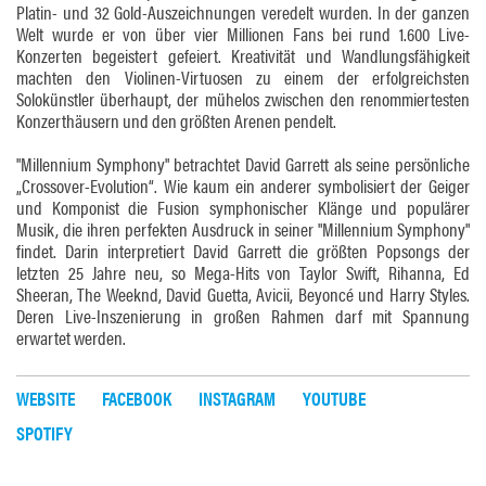
Platin- und 32 Gold-Auszeichnungen veredelt wurden. In der ganzen
Welt wurde er von über vier Millionen Fans bei rund 1.600 Live-
Konzerten begeistert gefeiert. Kreativität und Wandlungsfähigkeit
machten den Violinen-Virtuosen zu einem der erfolgreichsten
Solokünstler überhaupt, der mühelos zwischen den renommiertesten
Konzerthäusern und den größten Arenen pendelt.
"Millennium Symphony" betrachtet David Garrett als seine persönliche
„Crossover-Evolution“. Wie kaum ein anderer symbolisiert der Geiger
und Komponist die Fusion symphonischer Klänge und populärer
Musik, die ihren perfekten Ausdruck in seiner "Millennium Symphony"
findet. Darin interpretiert David Garrett die größten Popsongs der
letzten 25 Jahre neu, so Mega-Hits von Taylor Swift, Rihanna, Ed
Sheeran, The Weeknd, David Guetta, Avicii, Beyoncé und Harry Styles.
Deren Live-Inszenierung in großen Rahmen darf mit Spannung
erwartet werden.
WEBSITE
FACEBOOK
INSTAGRAM
YOUTUBE
SPOTIFY