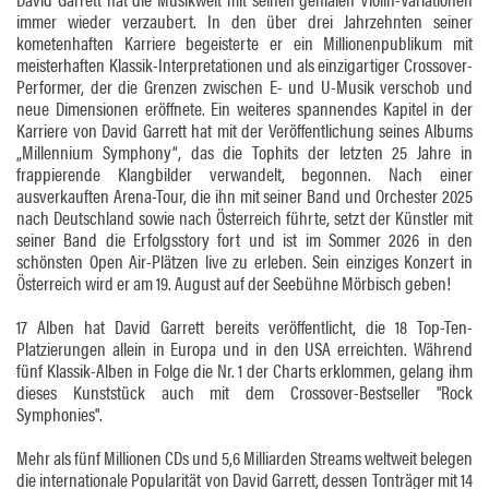
immer wieder verzaubert. In den über drei Jahrzehnten seiner
kometenhaften Karriere begeisterte er ein Millionenpublikum mit
meisterhaften Klassik-Interpretationen und als einzigartiger Crossover-
Performer, der die Grenzen zwischen E- und U-Musik verschob und
neue Dimensionen eröffnete. Ein weiteres spannendes Kapitel in der
Karriere von David Garrett hat mit der Veröffentlichung seines Albums
„Millennium Symphony“, das die Tophits der letzten 25 Jahre in
frappierende Klangbilder verwandelt, begonnen. Nach einer
ausverkauften Arena-Tour, die ihn mit seiner Band und Orchester 2025
nach Deutschland sowie nach Österreich führte, setzt der Künstler mit
seiner Band die Erfolgsstory fort und ist im Sommer 2026 in den
schönsten Open Air-Plätzen live zu erleben. Sein einziges Konzert in
Österreich wird er am 19. August auf der Seebühne Mörbisch geben!
17 Alben hat David Garrett bereits veröffentlicht, die 18 Top-Ten-
Platzierungen allein in Europa und in den USA erreichten. Während
fünf Klassik-Alben in Folge die Nr. 1 der Charts erklommen, gelang ihm
dieses Kunststück auch mit dem Crossover-Bestseller "Rock
Symphonies".
Mehr als fünf Millionen CDs und 5,6 Milliarden Streams weltweit belegen
die internationale Popularität von David Garrett, dessen Tonträger mit 14