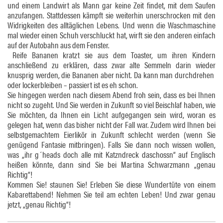
und einem Landwirt als Mann gar keine Zeit findet, mit dem Saufen
anzufangen. Stattdessen kämpft sie weiterhin unerschrocken mit den
Widrigkeiten des alltäglichen Lebens. Und wenn die Waschmaschine
mal wieder einen Schuh verschluckt hat, wirft sie den anderen einfach
auf der Autobahn aus dem Fenster.
Reife Bananen kratzt sie aus dem Toaster, um ihren Kindern
anschließend zu erklären, dass zwar alte Semmeln darin wieder
knusprig werden, die Bananen aber nicht. Da kann man durchdrehen
oder lockerbleiben – passiert ist es eh schon.
Sie hingegen werden nach diesem Abend froh sein, dass es bei Ihnen
nicht so zugeht. Und Sie werden in Zukunft so viel Beischlaf haben, wie
Sie möchten, da Ihnen ein Licht aufgegangen sein wird, woran es
gelegen hat, wenn das bisher nicht der Fall war. Zudem wird Ihnen bei
selbstgemachtem Eierlikör in Zukunft schlecht werden (wenn Sie
genügend Fantasie mitbringen). Falls Sie dann noch wissen wollen,
was „ihr g´heads doch alle mit Katzndreck daschossn“ auf Englisch
heißen könnte, dann sind Sie bei Martina Schwarzmann „genau
Richtig“!
Kommen Sie! staunen Sie! Erleben Sie diese Wundertüte von einem
Kabarettabend! Nehmen Sie teil am echten Leben! Und zwar genau
jetzt, „genau Richtig“!