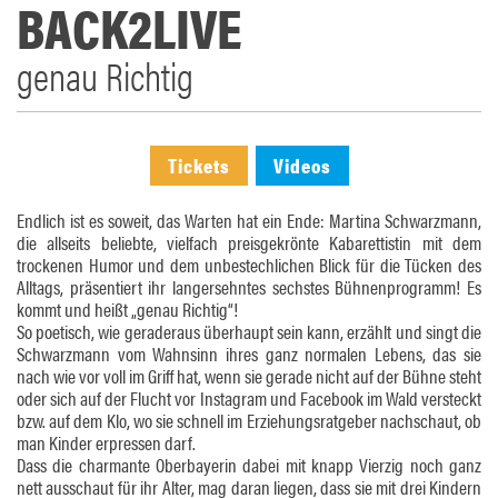
BACK2LIVE
genau Richtig
Tickets
Videos
Endlich ist es soweit, das Warten hat ein Ende: Martina Schwarzmann,
die allseits beliebte, vielfach preisgekrönte Kabarettistin mit dem
trockenen Humor und dem unbestechlichen Blick für die Tücken des
Alltags, präsentiert ihr langersehntes sechstes Bühnenprogramm! Es
kommt und heißt „genau Richtig“!
So poetisch, wie geraderaus überhaupt sein kann, erzählt und singt die
Schwarzmann vom Wahnsinn ihres ganz normalen Lebens, das sie
nach wie vor voll im Griff hat, wenn sie gerade nicht auf der Bühne steht
oder sich auf der Flucht vor Instagram und Facebook im Wald versteckt
bzw. auf dem Klo, wo sie schnell im Erziehungsratgeber nachschaut, ob
man Kinder erpressen darf.
Dass die charmante Oberbayerin dabei mit knapp Vierzig noch ganz
nett ausschaut für ihr Alter, mag daran liegen, dass sie mit drei Kindern