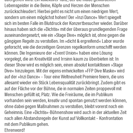
Lebensgeister in die Beine, Köpfe und Herzen der Menschen
zurückschleudert. Hierbei geht es nicht um einen niedrigen Wert,
sondern um einen möglichst hohen! Der »Inzi Dance« Wert spiegelt
sich im besten Falle im Blutdruck der Konzertbesucher wieder. Darüber
hinaus haben sich die »Dichtis« mit der überaus grundlegenden Frage
auseinandergesetzt, wie ein »Stage Dive« möglich ist, ohne gegen die
gängigen Regeln zu verstoßen. Im »dicht & ergreifend« Labor wurde
geforscht, wie die derzeitigen Grenzen regelkonform umschifft werden
können. Die Ingenieure der »Event Union« haben eine Lösung
vorgelegt, die an Kreativität und Irrsinn kaum zu überbieten ist: In
dieser Show wird es möglich sein, einen absolut kontaktlosen »Stage
Dive« hinzulegen. Mit der eigens entwickelten »FFP Dive Maske» wird
auf der »Inzi Dance« – Tour eine Weltneuheit Premiere feiern, die uns
allesamt wieder ein Stück Lebensqualität zurückbringt. Zudem gibt es
auf der Fläche vor der Bühne, die in normalen Zeiten proppevoll mit
Menschen gefüllt ist, Platz. Wie die Freiräume, die im Publikum
vorhanden sein werden, kreativ und spontan genutzt werden können,
ohne dabei gegen Maßnahmen zu verstoßen, bleibt vorerst noch ein
Geheimnis. Eine »Dichtis«-Bühnenshow wird auch in der aktuellen Zeit
nach allen Abstandsregeln der Kunst auf Vollkontakt – Konfrontation
mit dem Publikum gehen.
Ehrenword!