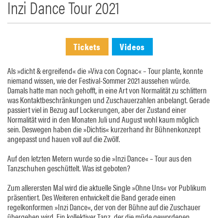
Inzi Dance Tour 2021
Tickets
Videos
Als »dicht & ergreifend« die »Viva con Cognac« – Tour plante, konnte
niemand wissen, wie der Festival-Sommer 2021 aussehen würde.
Damals hatte man noch gehofft, in eine Art von Normalität zu schlittern
was Kontaktbeschränkungen und Zuschauerzahlen anbelangt. Gerade
passiert viel in Bezug auf Lockerungen, aber der Zustand einer
Normalität wird in den Monaten Juli und August wohl kaum möglich
sein. Deswegen haben die »Dichtis« kurzerhand ihr Bühnenkonzept
angepasst und hauen voll auf die Zwölf.
Auf den letzten Metern wurde so die »Inzi Dance« – Tour aus den
Tanzschuhen geschüttelt. Was ist geboten?
Zum allerersten Mal wird die aktuelle Single »Ohne Uns« vor Publikum
präsentiert. Des Weiteren entwickelt die Band gerade einen
regelkonformen »Inzi Dance«, der von der Bühne auf die Zuschauer
übergehen wird. Ein kollektiver Tanz, der die müde gewordenen