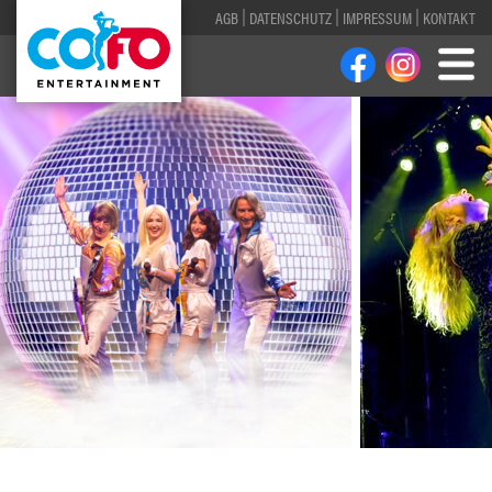
AGB
DATENSCHUTZ
IMPRESSUM
KONTAKT
1
2
3
4
5
6
7
8
9
10
11
12
13
14
15
16