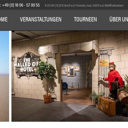
E:
+49 (0) 18 06 - 57 00 55
8-20 Uhr | 0,20 €/Anruf a.d. Festnetz, max. 0,60 € a.d. Mobilfunknetzen
OME
VERANSTALTUNGEN
TOURNEEN
ÜBER U
1
2
3
4
5
6
7
8
9
10
11
12
13
14
15
16