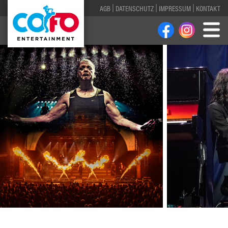
AGB
DATENSCHUTZ
IMPRESSUM
KONTAKT
1
2
3
4
5
6
7
8
9
10
11
12
13
14
15
16