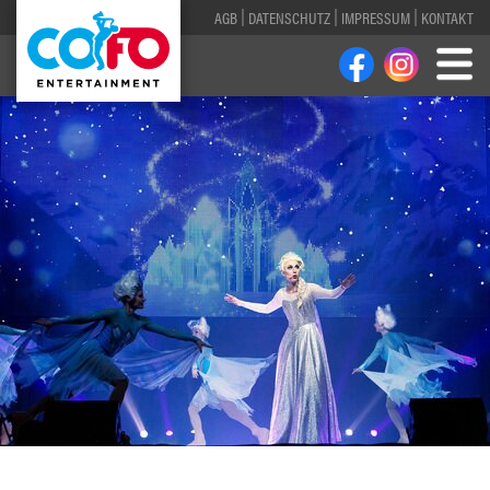
AGB
DATENSCHUTZ
IMPRESSUM
KONTAKT
1
2
3
4
5
6
7
8
9
10
11
12
13
14
15
16