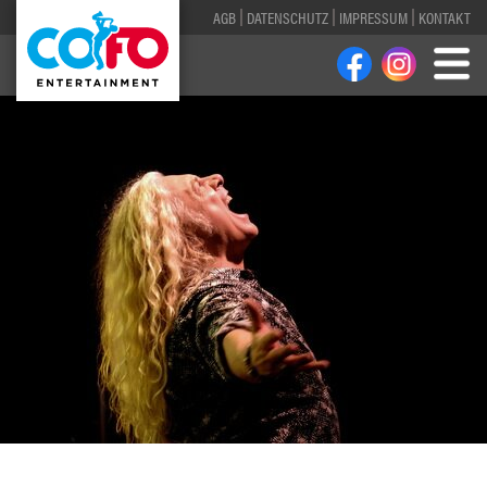
AGB
DATENSCHUTZ
IMPRESSUM
KONTAKT
1
2
3
4
5
6
7
8
9
10
11
12
13
14
15
16