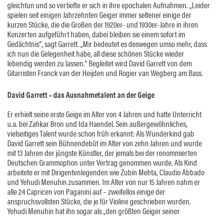
gleichtun und so vertiefte er sich in ihre epochalen Aufnahmen. „Leider
spielen seit einigen Jahrzehnten Geiger immer seltener einige der
kurzen Stücke, die die Großen der 1920er- und 1930er-Jahre in ihren
Konzerten aufgeführt haben, dabei bleiben sie einem sofort im
Gedächtnis“, sagt Garrett. „Mir bedeutet es deswegen umso mehr, dass
ich nun die Gelegenheit habe, all diese schönen Stücke wieder
lebendig werden zu lassen.“ Begleitet wird David Garrett von dem
Gitarristen Franck van der Heijden und Rogier van Wegberg am Bass.
David Garrett – das Ausnahmetalent an der Geige
Er erhielt seine erste Geige im Alter von 4 Jahren und hatte Unterricht
u.a. bei Zahkar Bron und Ida Haendel. Sein außergewöhnliches,
vielseitiges Talent wurde schon früh erkannt: Als Wunderkind gab
David Garrett sein Bühnendebüt im Alter von zehn Jahren und wurde
mit 13 Jahren der jüngste Künstler, der jemals bei der renommierten
Deutschen Grammophon unter Vertrag genommen wurde. Als Kind
arbeitete er mit Dirigentenlegenden wie Zubin Mehta, Claudio Abbado
und Yehudi Menuhin zusammen. Im Alter von nur 15 Jahren nahm er
alle 24 Capricen von Paganini auf – zweifellos einige der
anspruchsvollsten Stücke, die je für Violine geschrieben wurden.
Yehudi Menuhin hat ihn sogar als „den größten Geiger seiner