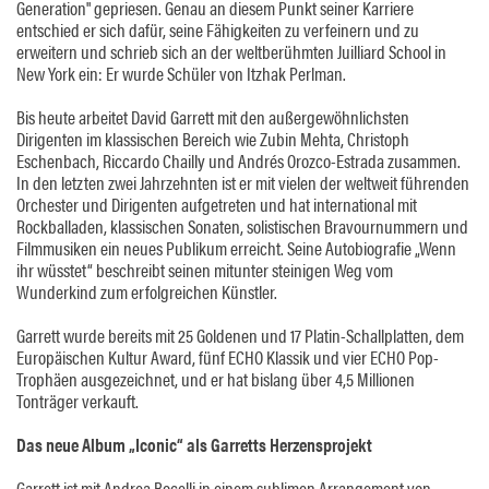
Generation" gepriesen. Genau an diesem Punkt seiner Karriere
entschied er sich dafür, seine Fähigkeiten zu verfeinern und zu
erweitern und schrieb sich an der weltberühmten Juilliard School in
New York ein: Er wurde Schüler von Itzhak Perlman.
Bis heute arbeitet David Garrett mit den außergewöhnlichsten
Dirigenten im klassischen Bereich wie Zubin Mehta, Christoph
Eschenbach, Riccardo Chailly und Andrés Orozco-Estrada zusammen.
In den letzten zwei Jahrzehnten ist er mit vielen der weltweit führenden
Orchester und Dirigenten aufgetreten und hat international mit
Rockballaden, klassischen Sonaten, solistischen Bravournummern und
Filmmusiken ein neues Publikum erreicht. Seine Autobiografie „Wenn
ihr wüsstet“ beschreibt seinen mitunter steinigen Weg vom
Wunderkind zum erfolgreichen Künstler.
Garrett wurde bereits mit 25 Goldenen und 17 Platin-Schallplatten, dem
Europäischen Kultur Award, fünf ECHO Klassik und vier ECHO Pop-
Trophäen ausgezeichnet, und er hat bislang über 4,5 Millionen
Tonträger verkauft.
Das neue Album „Iconic“ als Garretts Herzensprojekt
Garrett ist mit Andrea Bocelli in einem sublimen Arrangement von